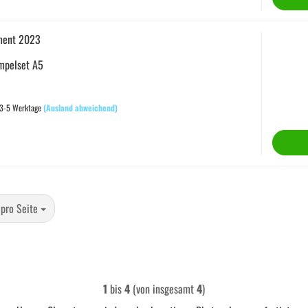
ment 2023
empelset A5
 3-5 Werktage
(Ausland abweichend)
 Seite
 pro Seite
1
bis
4
(von insgesamt
4
)