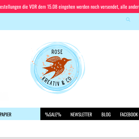
Bestellungen die VOR dem 15.08 eingehen werden noch versendet, alle ande
Suche
Sprache auswählen
E-Mail
Lieferland
Passwort
Konto erstellen
PAPIER
%SALE%
NEWSLETTER
BLOG
FACEBOOK
Passwort vergessen?