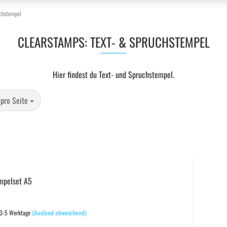
chstempel
CLEARSTAMPS: TEXT- & SPRUCHSTEMPEL
Hier findest du Text- und Spruchstempel.
 Seite
 pro Seite
empelset A5
 3-5 Werktage
(Ausland abweichend)