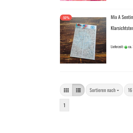
Mix A Senti
-50%
Klarsichtst
Lieferzeit:
ca.
Sortieren nach
pro
Sortieren nach
16
1