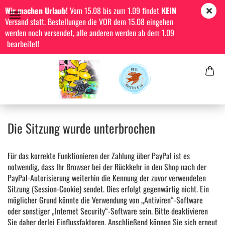
Wir machen Urlaub!
Vom 15.08 bis zum 1.09 findet
KEIN
Versand statt. Bestellungen die VOR dem 15.08 eingehen
werden noch versendet, alle anderen werden ab dem 1.09
bearbeitet!
Die Sitzung wurde unterbrochen
Für das korrekte Funktionieren der Zahlung über PayPal ist es
notwendig, dass Ihr Browser bei der Rückkehr in den Shop nach der
PayPal-Autorisierung weiterhin die Kennung der zuvor verwendeten
Sitzung (Session-Cookie) sendet. Dies erfolgt gegenwärtig nicht. Ein
möglicher Grund könnte die Verwendung von „Antiviren“-Software
oder sonstiger „Internet Security“-Software sein. Bitte deaktivieren
Sie daher derlei Einflussfaktoren. Anschließend können Sie sich erneut