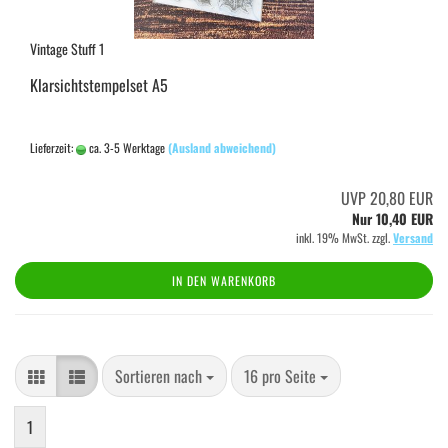
Vintage Stuff 1
Klarsichtstempelset A5
Lieferzeit:
ca. 3-5 Werktage
(Ausland abweichend)
UVP 20,80 EUR
Nur 10,40 EUR
inkl. 19% MwSt. zzgl.
Versand
IN DEN WARENKORB
Sortieren nach
pro Seite
Sortieren nach
16 pro Seite
1