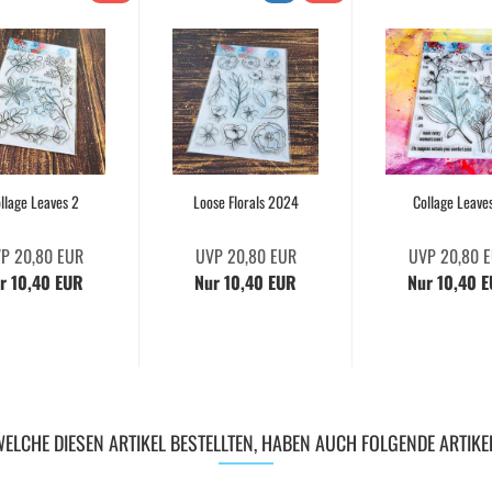
llage Leaves 2
Loose Florals 2024
Collage Leave
P 20,80 EUR
UVP 20,80 EUR
UVP 20,80 
r 10,40 EUR
Nur 10,40 EUR
Nur 10,40 
ELCHE DIESEN ARTIKEL BESTELLTEN, HABEN AUCH FOLGENDE ARTIKE