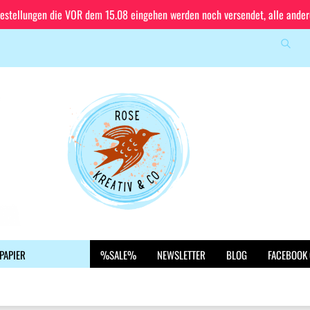
Bestellungen die VOR dem 15.08 eingehen werden noch versendet, alle ande
Suche
Sprache auswählen
E-Mail
Lieferland
Passwort
Konto erstellen
PAPIER
%SALE%
NEWSLETTER
BLOG
FACEBOOK
Passwort vergessen?