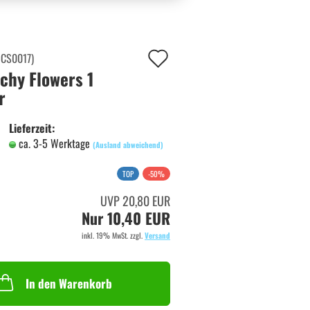
Auf
:
CS0017
)
chy Flowers 1
den
r
Merkzettel
Lieferzeit:
ca. 3-5 Werktage
(Ausland abweichend)
TOP
-50%
UVP 20,80 EUR
Nur 10,40 EUR
inkl. 19% MwSt. zzgl.
Versand
In den Warenkorb