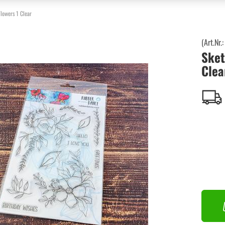
lowers 1 Clear
(Art.Nr.
Sket
Clea