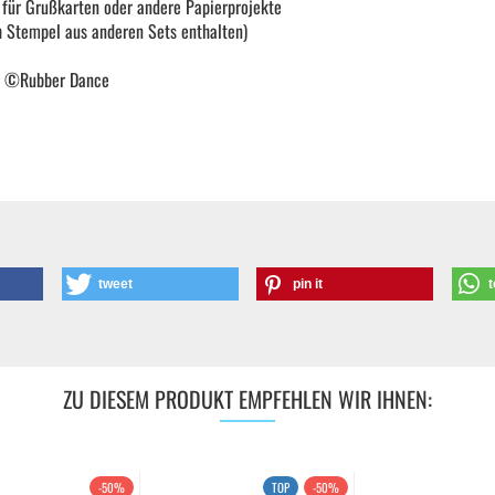
für Grußkarten oder andere Papierprojekte
h Stempel aus anderen Sets enthalten)
, ©Rubber Dance
tweet
pin it
t
ZU DIESEM PRODUKT EMPFEHLEN WIR IHNEN:
-50%
TOP
-50%