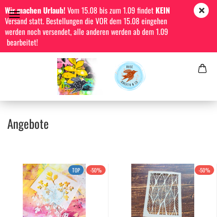
Wir machen Urlaub!
Vom 15.08 bis zum 1.09 findet
KEIN
Versand statt. Bestellungen die VOR dem 15.08 eingehen
werden noch versendet, alle anderen werden ab dem 1.09
bearbeitet!
Angebote
TOP
-50%
-50%