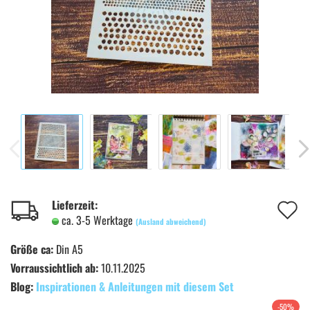
A
Lieferzeit:
ca. 3-5 Werktage
(Ausland abweichend)
d
Größe ca:
Din A5
M
Vorraussichtlich ab:
10.11.2025
Blog:
Inspirationen & Anleitungen mit diesem Set
-50%