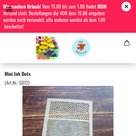
Wir machen Urlaub!
Vom 15.08 bis zum 1.09 findet
KEIN
Versand statt. Bestellungen die VOR dem 15.08 eingehen
werden noch versendet, alle anderen werden ab dem 1.09
bearbeitet!
Mini Ink Dots
(Art.Nr.:
S012
)