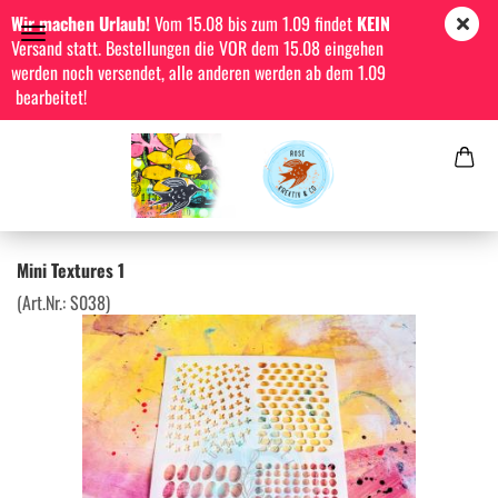
Wir machen Urlaub!
Vom 15.08 bis zum 1.09 findet
KEIN
Versand statt. Bestellungen die VOR dem 15.08 eingehen
werden noch versendet, alle anderen werden ab dem 1.09
bearbeitet!
Mini Textures 1
(Art.Nr.:
S038
)