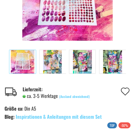
A
Lieferzeit:
ca. 3-5 Werktage
(Ausland abweichend)
d
Größe ca:
Din A5
M
Blog:
Inspirationen & Anleitungen mit diesem Set
TOP
-50%