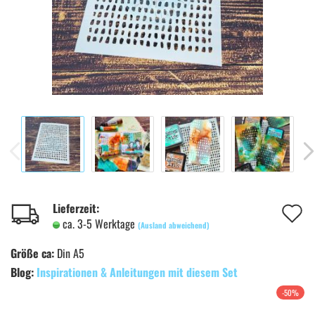
A
Lieferzeit:
ca. 3-5 Werktage
(Ausland abweichend)
d
Größe ca:
Din A5
M
Blog:
Inspirationen & Anleitungen mit diesem Set
-50%