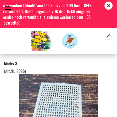
Wir machen Urlaub!
Vom 15.08 bis zum 1.09 findet
KEIN
Versand statt. Bestellungen die VOR dem 15.08 eingehen
werden noch versendet, alle anderen werden ab dem 1.09
bearbeitet!
Marks 3
(Art.Nr.:
S026
)