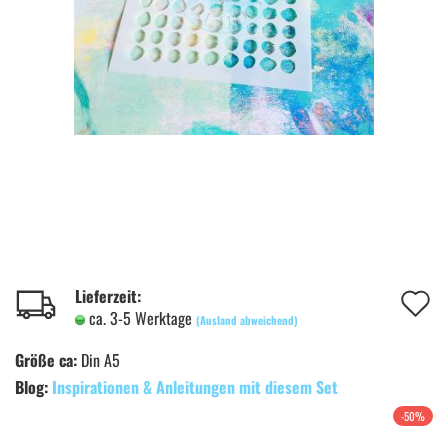
A
Lieferzeit:
ca. 3-5 Werktage
(Ausland abweichend)
d
Größe ca:
Din A5
M
Blog:
Inspirationen & Anleitungen mit diesem Set
-50%