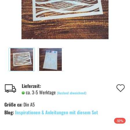
A
Lieferzeit:
ca. 3-5 Werktage
(Ausland abweichend)
d
Größe ca:
Din A5
M
Blog:
Inspirationen & Anleitungen mit diesem Set
-50%