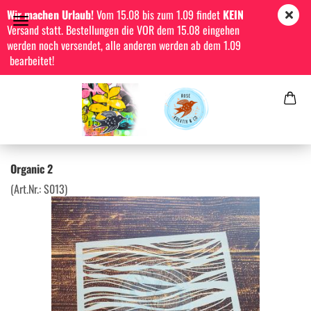
Wir machen Urlaub!
Vom 15.08 bis zum 1.09 findet
KEIN
Versand statt. Bestellungen die VOR dem 15.08 eingehen
werden noch versendet, alle anderen werden ab dem 1.09
bearbeitet!
Organic 2
(Art.Nr.:
S013
)