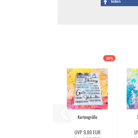
teilen
-50%
Kartengrüße
UVP 9,80 EUR
U