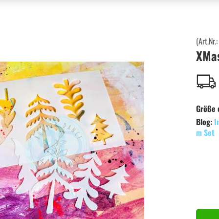
(Art.Nr.
XMas
Größe 
Blog:
I
m Set