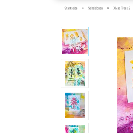
»
»
Startseite
Schablonen
XMas Trees 2