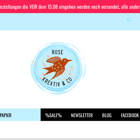
Bestellungen die VOR dem 15.08 eingehen werden noch versendet, alle ande
Suche
Sprache auswählen
E-Mail
Lieferland
Passwort
Konto erstellen
PAPIER
%SALE%
NEWSLETTER
BLOG
FACEBOOK
Passwort vergessen?