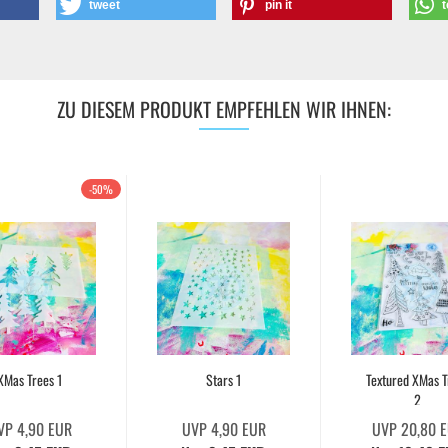
tweet
pin it
t
ZU DIESEM PRODUKT EMPFEHLEN WIR IHNEN:
-50%
XMas Trees 1
Stars 1
Textured XMas T
2
VP 4,90 EUR
UVP 4,90 EUR
UVP 20,80 