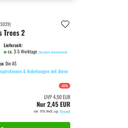
Auf
:
S039
)
 Trees 2
den
Merkzettel
Lieferzeit:
ca. 3-5 Werktage
(Ausland abweichend)
ca:
Din A5
nspirationen & Anleitungen mit diese
-50%
UVP 4,90 EUR
Nur 2,45 EUR
inkl. 19% MwSt. zzgl.
Versand