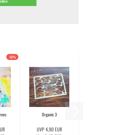
eilen
-50%
rees
Organic 3
EUR
UVP 4,90 EUR