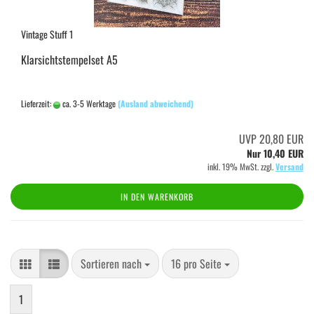
Vintage Stuff 1
Klarsichtstempelset A5
Lieferzeit:
ca. 3-5 Werktage
(Ausland abweichend)
UVP 20,80 EUR
Nur 10,40 EUR
inkl. 19% MwSt. zzgl.
Versand
IN DEN WARENKORB
Sortieren nach
pro Seite
Sortieren nach
16 pro Seite
1