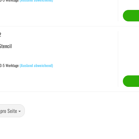
2
Stencil
 3-5 Werktage
(Ausland abweichend)
 Seite
 pro Seite