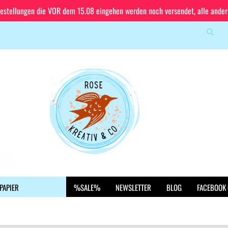
Bestellungen die VOR dem 15.08 eingehen werden noch versendet, alle ande
Suche
Sprache auswählen
E-Mail
Lieferland
Passwort
Konto erstellen
PAPIER
%SALE%
NEWSLETTER
BLOG
FACEBOOK
Passwort vergessen?