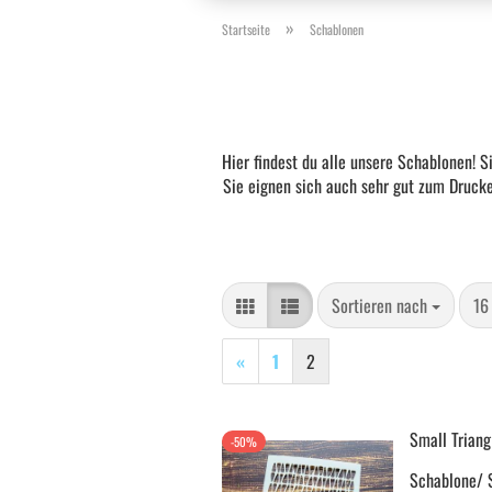
»
Startseite
Schablonen
Hier findest du alle unsere Schablonen! 
Sie eignen sich auch sehr gut zum Drucke
Sortieren nach
pro
Sortieren nach
16
«
1
2
Small Triang
-50%
Schablone/ 