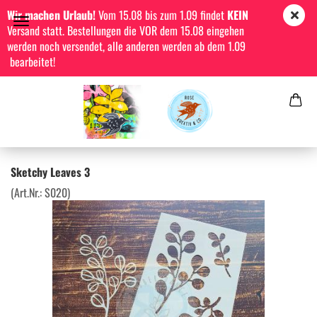
Wir machen Urlaub!
Vom 15.08 bis zum 1.09 findet
KEIN
Versand statt. Bestellungen die VOR dem 15.08 eingehen
werden noch versendet, alle anderen werden ab dem 1.09
bearbeitet!
Sketchy Leaves 3
(Art.Nr.:
S020
)