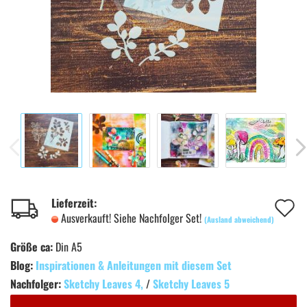
A
Lieferzeit:
Ausverkauft! Siehe Nachfolger Set!
(Ausland abweichend)
d
Größe ca:
Din A5
M
Blog:
Inspirationen & Anleitungen mit diesem Set
Nachfolger:
Sketchy Leaves 4,
/
Sketchy Leaves 5