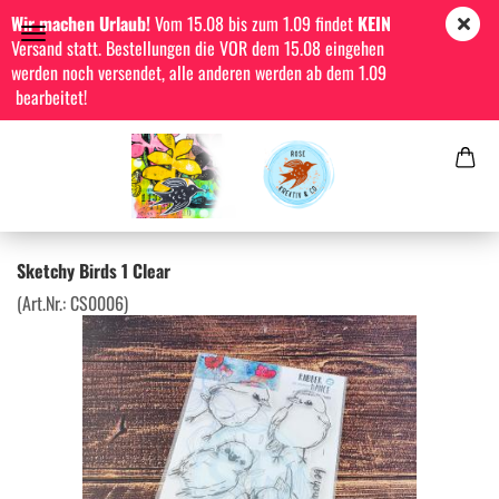
Wir machen Urlaub!
Vom 15.08 bis zum 1.09 findet
KEIN
Versand statt. Bestellungen die VOR dem 15.08 eingehen
werden noch versendet, alle anderen werden ab dem 1.09
bearbeitet!
Sketchy Birds 1 Clear
(Art.Nr.:
CS0006
)