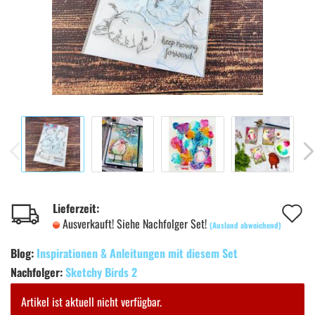
A
Lieferzeit:
Ausverkauft! Siehe Nachfolger Set!
(Ausland abweichend)
d
Blog:
Inspirationen & Anleitungen mit diesem Set
M
Nachfolger:
Sketchy Birds 2
Artikel ist aktuell nicht verfügbar.